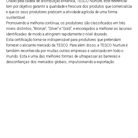
Criado pela cadeia de distribuição britânica, TESCO Nurture, este referencial
tem por objetivo garantir a qualidade e frescura dos produtos que comercializa
e que os seus produtores praticam a atividade agrícola de uma forma
sustentável.
Promovendo a melhoria contínua, os produtores são classificados em três
níveis distintos, “Bronze”, “Silver” e “Gold”, e encorajados a melhorar as lacunas
identificadas de modo a atingirem rapidamente o nível dourado.
Esta certificação torna-se indispensável para produtores que pretendam
fornecer o aliciante mercado da TESCO. Para além disso, a TESCO Nurture é
também reconhecida por muitas outras empresas e valorizado em todo o
mundo. Esta é uma das melhores formas de ultrapassar as barreiras e
desconfianças dos mercados globais, impulsionando a exportação.