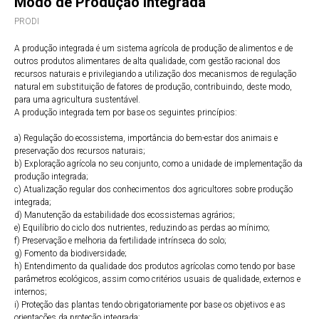
Modo de Produção Integrada
PRODI
A produção integrada é um sistema agrícola de produção de alimentos e de
outros produtos alimentares de alta qualidade, com gestão racional dos
recursos naturais e privilegiando a utilização dos mecanismos de regulação
natural em substituição de fatores de produção, contribuindo, deste modo,
para uma agricultura sustentável.
A produção integrada tem por base os seguintes princípios:
a) Regulação do ecossistema, importância do bem-estar dos animais e
preservação dos recursos naturais;
b) Exploração agrícola no seu conjunto, como a unidade de implementação da
produção integrada;
c) Atualização regular dos conhecimentos dos agricultores sobre produção
integrada;
d) Manutenção da estabilidade dos ecossistemas agrários;
e) Equilíbrio do ciclo dos nutrientes, reduzindo as perdas ao mínimo;
f) Preservação e melhoria da fertilidade intrínseca do solo;
g) Fomento da biodiversidade;
h) Entendimento da qualidade dos produtos agrícolas como tendo por base
parâmetros ecológicos, assim como critérios usuais de qualidade, externos e
internos;
i) Proteção das plantas tendo obrigatoriamente por base os objetivos e as
orientações da proteção integrada;